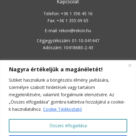
Kapcsolat
Telefon: +36 1 356 45 16
Fax: +36 1 355 09 65
E-mail: rekon@rekon.hu
Cégjegyzékszám: 01-10-041447
Adószám: 10418680-2-43
Gyors elérés
Nagyra értékeljük a magánéletét!
Kezdőlap
Sütiket használunk a böngészési élmény javítására,
személyre szabott hirdetések vagy tartalom
Rólunk
megjelenítésére, valamint forgalmunk elemzésére. Az
Minőségpolitika
„Összes elfogadása” gombra kattintva hozzájárul a cookie-
Referenciák
k használatához.
Cookie Tájékoztató
Adatkezelési Tájékoztató
Összes elfogadása
Süti (Cookie) Tájékoztató